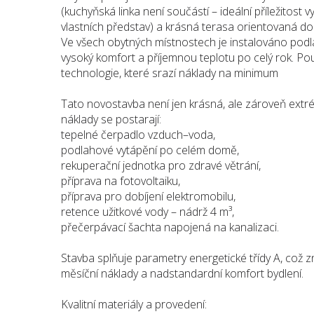
(kuchyňská linka není součástí – ideální příležitost vy
vlastních představ) a krásná terasa orientovaná do 
Ve všech obytných místnostech je instalováno podla
vysoký komfort a příjemnou teplotu po celý rok. Po
technologie, které srazí náklady na minimum
Tato novostavba není jen krásná, ale zároveň ext
náklady se postarají:
tepelné čerpadlo vzduch–voda,
podlahové vytápění po celém domě,
rekuperační jednotka pro zdravé větrání,
příprava na fotovoltaiku,
příprava pro dobíjení elektromobilu,
retence užitkové vody – nádrž 4 m³,
přečerpávací šachta napojená na kanalizaci.
Stavba splňuje parametry energetické třídy A, což
měsíční náklady a nadstandardní komfort bydlení.
Kvalitní materiály a provedení: