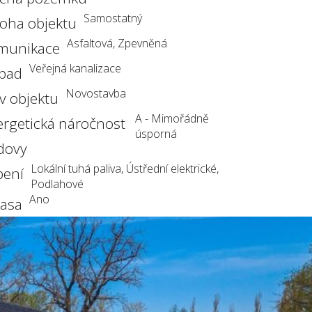
Samostatný
loha objektu
Asfaltová, Zpevněná
munikace
Veřejná kanalizace
pad
Novostavba
v objektu
A - Mimořádně
ergetická náročnost
úsporná
dovy
Lokální tuhá paliva, Ústřední elektrické,
pení
Podlahové
Ano
rasa