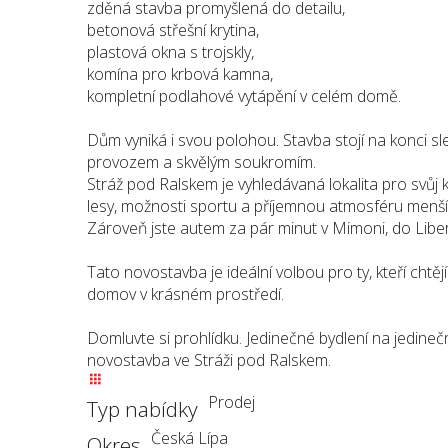
zděná stavba promyšlená do detailu,
betonová střešní krytina,
plastová okna s trojskly,
komína pro krbová kamna,
kompletní podlahové vytápění v celém domě.
Dům vyniká i svou polohou. Stavba stojí na konci sl
provozem a skvělým soukromím.
Stráž pod Ralskem je vyhledávaná lokalita pro svůj kl
lesy, možnosti sportu a příjemnou atmosféru menš
Zároveň jste autem za pár minut v Mimoni, do Liberc
Tato novostavba je ideální volbou pro ty, kteří chtěj
domov v krásném prostředí.
Domluvte si prohlídku. Jedinečné bydlení na jedine
novostavba ve Stráži pod Ralskem.
Prodej
Typ nabídky
Česká Lípa
Okres