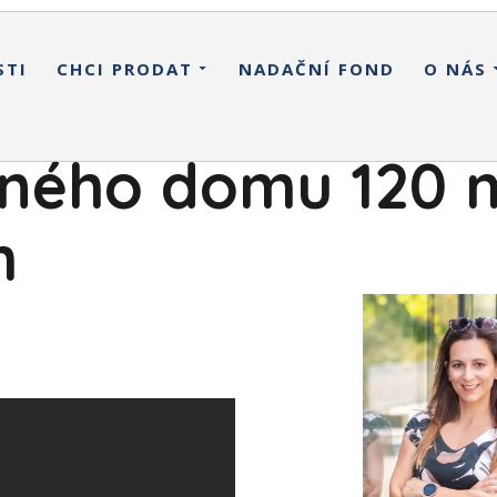
STI
CHCI PRODAT
NADAČNÍ FOND
O NÁS
nného domu 120 m
m