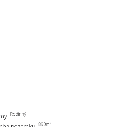
Rodinný
my
893
m²
ocha pozemku