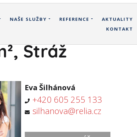
NAŠE SLUŽBY
REFERENCE
AKTUALITY
KONTAKT
², Stráž
Eva Šilhánová
+420 605 255 133
silhanova@relia.cz