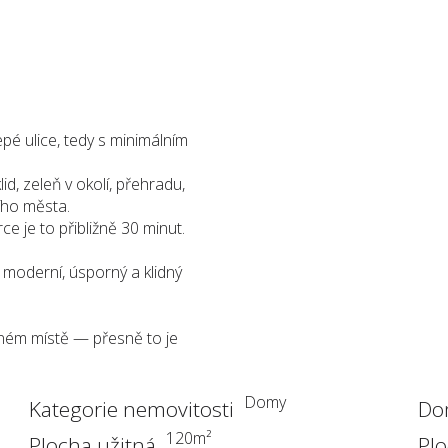
epé ulice, tedy s minimálním
id, zeleň v okolí, přehradu,
ího města.
e je to přibližně 30 minut.
í moderní, úsporný a klidný
čném místě — přesně to je
Domy
Kategorie nemovitosti
Do
120
m²
Plocha užitná
Pl