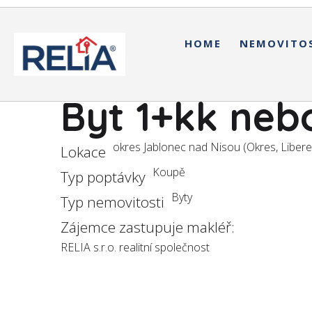
HOME
NEMOVITO
Byt 1+kk nebo
okres Jablonec nad Nisou (Okres, Liberec
Lokace
Koupě
Typ poptávky
Byty
Typ nemovitosti
Zájemce zastupuje makléř:
RELIA s.r.o. realitní společnost