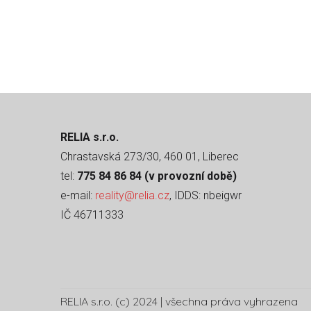
RELIA s.r.o.
Chrastavská 273/30, 460 01, Liberec
tel:
775 84 86 84 (v provozní době)
e-mail:
reality@relia.cz
, IDDS: nbeigwr
IČ 46711333
RELIA s.r.o. (c) 2024 | všechna práva vyhrazena