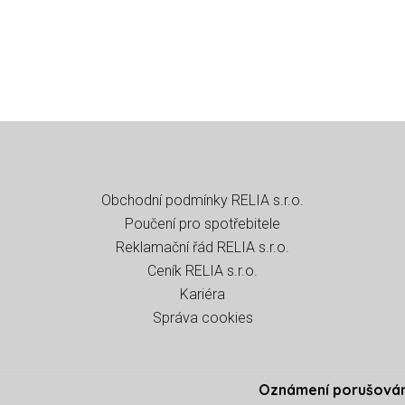
Obchodní podmínky RELIA s.r.o
.
Poučení pro spotřebitele
Reklamační řád RELIA s.r.o.
Ceník RELIA s.r.o.
Kariéra
Správa cookies
Oznámení porušován