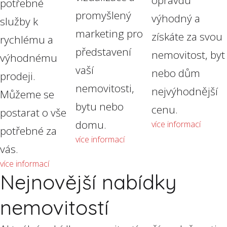
potřebné
promyšlený
výhodný a
služby k
marketing pro
získáte za svou
rychlému a
představení
nemovitost, byt
výhodnému
vaší
nebo dům
prodeji.
nemovitosti,
nejvýhodnější
Můžeme se
bytu nebo
cenu.
postarat o vše
domu.
více informací
potřebné za
více informací
vás.
více informací
Nejnovější nabídky
nemovitostí