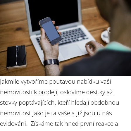
Jakmile vytvoříme poutavou nabídku vaší
nemovitosti k prodeji, oslovíme desítky až
stovky poptávajících, kteří hledají obdobnou
nemovitost jako je ta vaše a již jsou u nás
evidováni. Získáme tak hned první reakce a