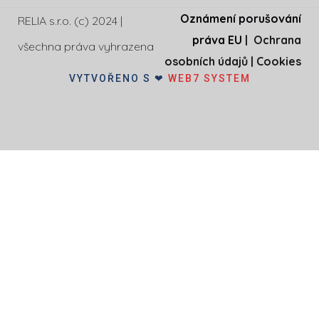
Oznámení porušování
RELIA s.r.o. (c) 2024 |
práva EU
|
Ochrana
všechna práva vyhrazena
osobních údajů
|
Cookies
VYTVOŘENO S ❤
WEB7 SYSTEM