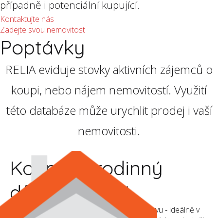
případně i potenciální kupující.
Kontaktujte nás
Zadejte svou nemovitost
Poptávky
RELIA eviduje stovky aktivních zájemců o
koupi, nebo nájem nemovitostí. Využití
této databáze může urychlit prodej i vaší
nemovitosti.
Koupíme rodinný
dům v Liberci
Zajímala by nás koupě domu v dobrém stavu - ideálně v