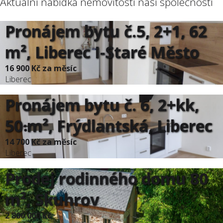
Aktuální nabídka nemovitostí naší společnosti
Pronájem bytu č.5, 2+1, 62
m², Liberec I-Staré Město
16 900 Kč za měsíc
Liberec
Pronájem bytu č. 6, 2+kk,
50 m², Frýdlantská, Liberec
14 700 Kč za měsíc
Liberec
Prodej rodinného domu 80
m², Skuhrov
2 800 000 Kč