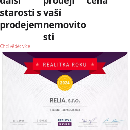
další
prodeji
cena
starosti s
vaší
prodejem
nemovito
sti
Chci vědět více