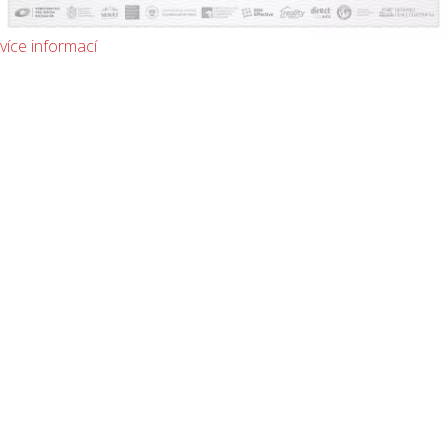
více informací
Nejlepší realitní
kanceláře v ČR -
Realitka roku
RELIA vyhrála opakovaně
celorepublikovou soutěž Realitka roku a
stala se tak nejlepší realitní kanceláří v
okrese Liberec pro rok 2021 až 2024.
Pokud jste s námi měli dobrou zkušenost,
podpořte nás i Liberec v 5. ročníku
soutěže.