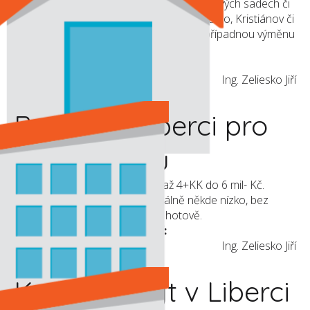
Ruprechticích (v okolí Horské) nebo v Lidových sadech či
v jejich bezprostředním okolí (tj. Staré Město, Kristiánov či
Starý Harcov). Zvažovali bychom i jeho případnou výměnu
za náš současný byt na Horské.
Zájemce zastupuje makléř:
Ing. Zeliesko Jiří
Byt 2+1 v Liberci pro
starší osobu
Hledáme byt v Liberci cca 2+1 až 4+KK do 6 mil- Kč.
Nejlépe v cihlové zástavbě. Ideálně někde nízko, bez
nároku na rekonstrukci. Platba hotově.
Zájemce zastupuje makléř:
Ing. Zeliesko Jiří
Koupíme byt v Liberci