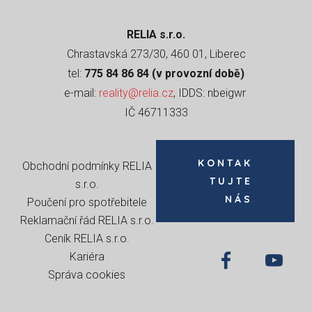
RELIA s.r.o.
Chrastavská 273/30, 460 01, Liberec
tel:
775 84 86 84 (v provozní době)
e-mail:
reality@relia.cz
, IDDS: nbeigwr
IČ 46711333
KONTAK
Obchodní podmínky RELIA
TUJTE
s.r.o
.
NÁS
Poučení pro spotřebitele
Reklamační řád RELIA s.r.o.
Ceník RELIA s.r.o.
Kariéra
Správa cookies