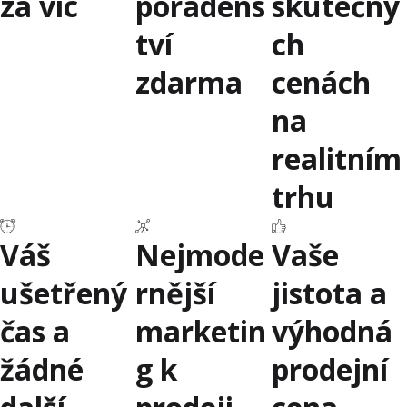
za víc
poradens
skutečný
tví
ch
zdarma
cenách
na
realitním
trhu
Váš
Nejmode
Vaše
ušetřený
rnější
jistota a
čas a
marketin
výhodná
žádné
g k
prodejní