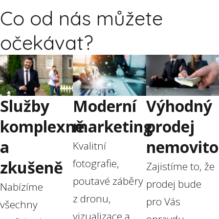
Co od nás můžete
očekávat?
Služby
Moderní
Výhodný
komplexně
marketing
prodej
a
nemovito
Kvalitní
fotografie,
zkušeně
Zajistíme to, že
poutavé záběry
prodej bude
Nabízíme
z dronu,
pro Vás
všechny
vizualizace a
opravdu