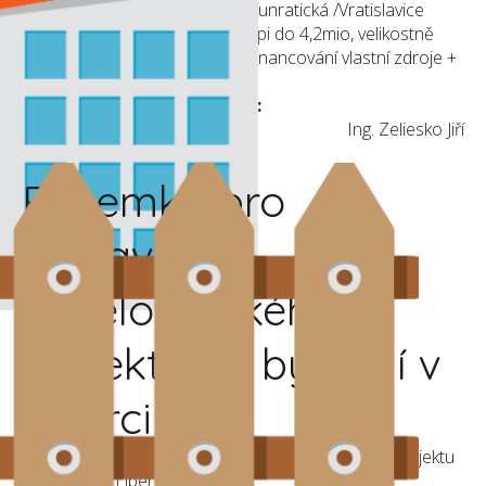
Dobrý den, v lokalitě Liberec -Kunratická /Vratislavice
/Králův Háj hledáme byt ke koupi do 4,2mio, velikostně
ideálně 2+kk/2+1 maximálně. Financování vlastní zdroje +
hypotéka. Děkuji
Zájemce zastupuje makléř:
Ing. Zeliesko Jiří
Pozemky pro
výstavbu
developerského
projektu na bydlení v
Liberci
Zájem o pozemky pro výstavbu developerského projektu
na bydlení v Liberci