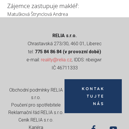
Zájemce zastupuje makléř:
Matušková Štrynclová Andrea
RELIA s.r.o.
Chrastavská 273/30, 460 01, Liberec
tel:
775 84 86 84 (v provozní době)
e-mail:
reality@relia.cz
, IDDS: nbeigwr
IČ 46711333
KONTAK
Obchodní podmínky RELIA
TUJTE
s.r.o
.
NÁS
Poučení pro spotřebitele
Reklamační řád RELIA s.r.o.
Ceník RELIA s.r.o.
Kariéra