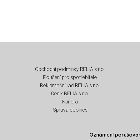
Obchodní podmínky RELIA s.r.o
.
Poučení pro spotřebitele
Reklamační řád RELIA s.r.o.
Ceník RELIA s.r.o.
Kariéra
Správa cookies
Oznámení porušován