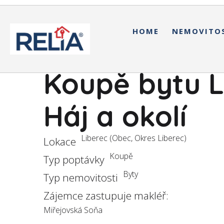
HOME
NEMOVITO
Koupě bytu L
Háj a okolí
Liberec (Obec, Okres Liberec)
Lokace
Koupě
Typ poptávky
Byty
Typ nemovitosti
Zájemce zastupuje makléř:
Miřejovská Soňa