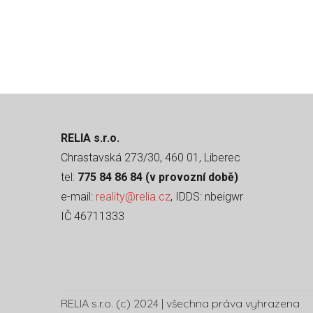
RELIA s.r.o.
Chrastavská 273/30, 460 01, Liberec
tel:
775 84 86 84 (v provozní době)
e-mail:
reality@relia.cz
, IDDS: nbeigwr
IČ 46711333
RELIA s.r.o. (c) 2024 | všechna práva vyhrazena