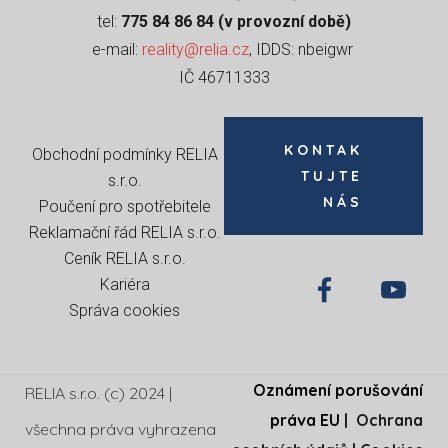
tel:
775 84 86 84 (v provozní době)
e-mail:
reality@relia.cz
, IDDS: nbeigwr
IČ 46711333
KONTAK
Obchodní podmínky RELIA
TUJTE
s.r.o
.
NÁS
Poučení pro spotřebitele
Reklamační řád RELIA s.r.o.
Ceník RELIA s.r.o.
Kariéra
Správa cookies
Oznámení porušování
RELIA s.r.o. (c) 2024 |
práva EU
|
Ochrana
všechna práva vyhrazena