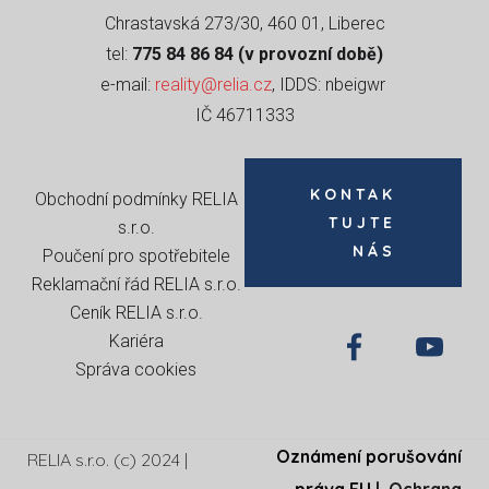
Chrastavská 273/30, 460 01, Liberec
tel:
775 84 86 84 (v provozní době)
e-mail:
reality@relia.cz
, IDDS: nbeigwr
IČ 46711333
KONTAK
Obchodní podmínky RELIA
TUJTE
s.r.o
.
NÁS
Poučení pro spotřebitele
Reklamační řád RELIA s.r.o.
Ceník RELIA s.r.o.
Kariéra
Správa cookies
Oznámení porušování
RELIA s.r.o. (c) 2024 |