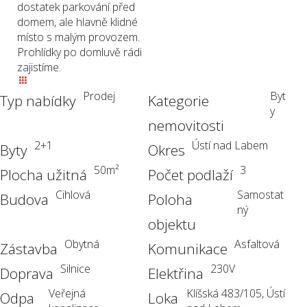
dostatek parkování před
domem, ale hlavně klidné
místo s malým provozem.
Prohlídky po domluvě rádi
zajistíme.
Prodej
Byt
Typ nabídky
Kategorie
y
nemovitosti
2+1
Ústí nad Labem
Byty
Okres
50
m²
3
Plocha užitná
Počet podlaží
Cihlová
Samostat
Budova
Poloha
ný
objektu
Obytná
Asfaltová
Zástavba
Komunikace
Silnice
230V
Doprava
Elektřina
Veřejná
Klíšská 483/105, Ústí
Odpa
Loka