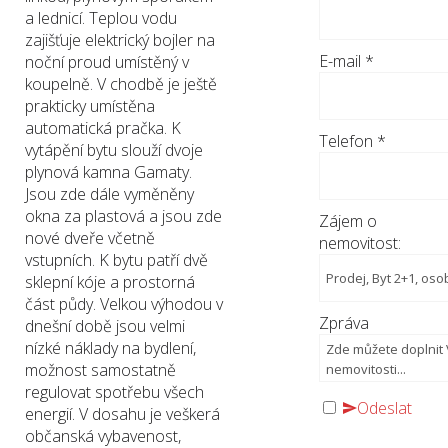
a lednicí. Teplou vodu
zajišťuje elektrický bojler na
E-mail
*
noční proud umístěný v
koupelně. V chodbě je ještě
prakticky umístěna
automatická pračka. K
Telefon
*
vytápění bytu slouží dvoje
plynová kamna Gamaty.
Jsou zde dále vyměněny
okna za plastová a jsou zde
Zájem o
nové dveře včetně
nemovitost:
vstupních. K bytu patří dvě
sklepní kóje a prostorná
část půdy. Velkou výhodou v
Zpráva
dnešní době jsou velmi
nízké náklady na bydlení,
možnost samostatně
regulovat spotřebu všech
Odeslat
energií. V dosahu je veškerá
občanská vybavenost,