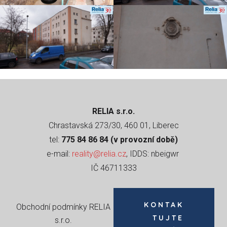
RELIA s.r.o.
Chrastavská 273/30, 460 01, Liberec
tel:
775 84 86 84 (v provozní době)
e-mail:
reality@relia.cz
, IDDS: nbeigwr
IČ 46711333
KONTAK
Obchodní podmínky RELIA
TUJTE
s.r.o
.