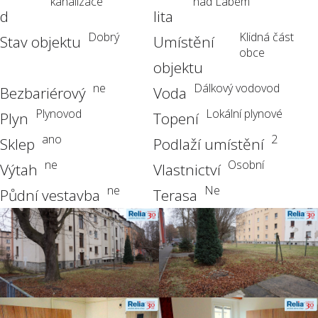
kanalizace
nad Labem
d
lita
Dobrý
Klidná část
Stav objektu
Umístění
obce
objektu
ne
Dálkový vodovod
Bezbariérový
Voda
Plynovod
Lokální plynové
Plyn
Topení
ano
2
Sklep
Podlaží umístění
ne
Osobní
Výtah
Vlastnictví
ne
Ne
Půdní vestavba
Terasa