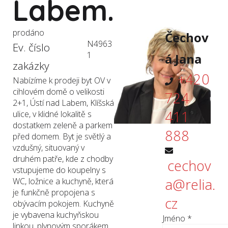
Labem.
prodáno
Čechov
N4963
Ev. číslo
1
á Jana
zakázky
+420
Nabízíme k prodeji byt OV v
cihlovém domě o velikosti
724
2+1, Ústí nad Labem, Klíšská
411
ulice, v klidné lokalitě s
dostatkem zeleně a parkem
888
před domem. Byt je světlý a
vzdušný, situovaný v
druhém patře, kde z chodby
cechov
vstupujeme do koupelny s
a@relia.
WC, ložnice a kuchyně, která
je funkčně propojena s
cz
obývacím pokojem. Kuchyně
je vybavena kuchyňskou
Jméno
*
linkou, plynovým sporákem