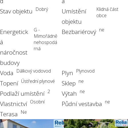
d
a
Dobrý
Klidná část
Stav objektu
Umístění
obce
objektu
G -
ne
Energetick
Bezbariérový
Mimořádně
á
nehospodá
rná
náročnost
budovy
Dálkový vodovod
Plynovod
Voda
Plyn
Ústřední plynové
ne
Topení
Sklep
2
ne
Podlaží umístění
Výtah
Osobní
ne
Vlastnictví
Půdní vestavba
Ne
Terasa