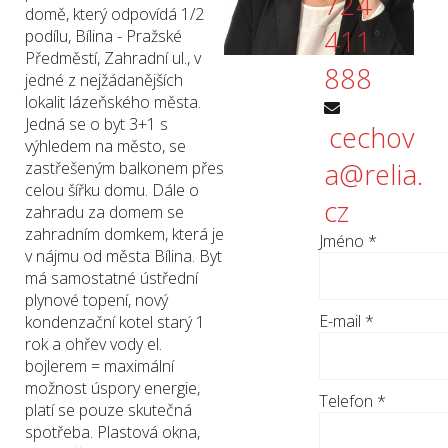
724
domě, který odpovídá 1/2
411
podílu, Bílina - Pražské
Předměstí, Zahradní ul., v
888
jedné z nejžádanějších
lokalit lázeňského města.
Jedná se o byt 3+1 s
cechov
výhledem na město, se
a@relia.
zastřešeným balkonem přes
celou šířku domu. Dále o
cz
zahradu za domem se
zahradním domkem, která je
Jméno
*
v nájmu od města Bílina. Byt
má samostatné ústřední
plynové topení, nový
E-mail
*
kondenzační kotel starý 1
rok a ohřev vody el.
bojlerem = maximální
možnost úspory energie,
Telefon
*
platí se pouze skutečná
spotřeba. Plastová okna,