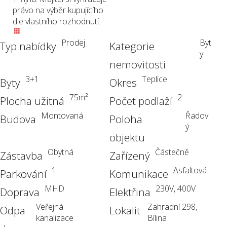
právo na výběr kupujícího
dle vlastního rozhodnutí.
Prodej
Byt
Typ nabídky
Kategorie
y
nemovitosti
3+1
Teplice
Byty
Okres
75
m²
2
Plocha užitná
Počet podlaží
Montovaná
Řadov
Budova
Poloha
ý
objektu
Obytná
Částečně
Zástavba
Zařízený
1
Asfaltová
Parkování
Komunikace
MHD
230V, 400V
Doprava
Elektřina
Veřejná
Zahradní 298,
Odpa
Lokalit
kanalizace
Bílina