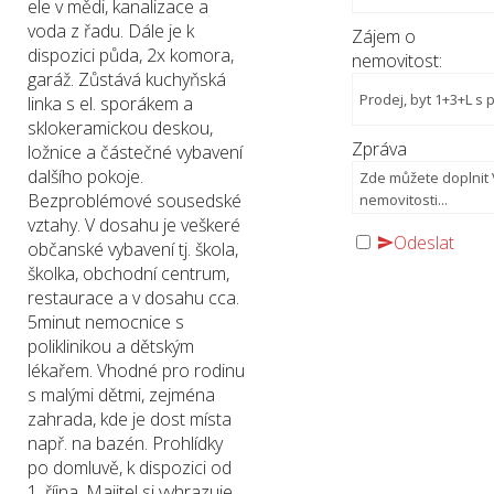
ele v mědi, kanalizace a
voda z řadu. Dále je k
Zájem o
dispozici půda, 2x komora,
nemovitost:
garáž. Zůstává kuchyňská
linka s el. sporákem a
sklokeramickou deskou,
Zpráva
ložnice a částečné vybavení
dalšího pokoje.
Bezproblémové sousedské
vztahy. V dosahu je veškeré
Odeslat
občanské vybavení tj. škola,
školka, obchodní centrum,
restaurace a v dosahu cca.
5minut nemocnice s
poliklinikou a dětským
lékařem. Vhodné pro rodinu
s malými dětmi, zejména
zahrada, kde je dost místa
např. na bazén. Prohlídky
po domluvě, k dispozici od
1. října. Majitel si vyhrazuje