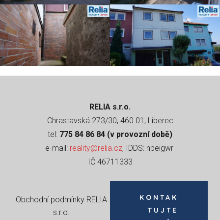
RELIA s.r.o.
Chrastavská 273/30, 460 01, Liberec
tel:
775 84 86 84 (v provozní době)
e-mail:
reality@relia.cz
, IDDS: nbeigwr
IČ 46711333
KONTAK
Obchodní podmínky RELIA
TUJTE
s.r.o
.