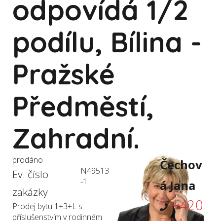
odpovídá 1/2
podílu, Bílina -
Pražské
Předměstí,
Zahradní.
prodáno
Čechov
N49513
Ev. číslo
-1
á Jana
zakázky
+420
Prodej bytu 1+3+L s
příslušenstvím v rodinném