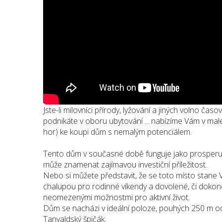
Jste-li milovníci přírody, lyžování a jiných volno časo
podnikáte v oboru ubytování ... nabízíme Vám v male
hor) ke koupi dům s nemalým potenciálem.
Tento dům v současné době funguje jako prosperuj
může znamenat zajímavou investiční příležitost.
Nebo si můžete představit, že se toto místo stane 
chalupou pro rodinné víkendy a dovolené, či dok
neomezenými možnostmi pro aktivní život.
Dům se nacházi v ideální poloze, pouhých 250 m o
Tanvaldský špičák.