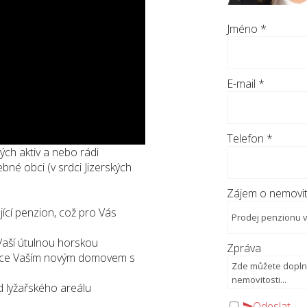
Jméno
*
E-mail
*
Telefon
*
vých aktiv a nebo rádi
bné obci (v srdci Jizerských
Zájem o nemovit
ící penzion, což pro Vás
Vaší útulnou horskou
Zpráva
once Vaším novým domovem s
d lyžařského areálu
Odeslat