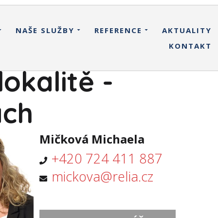
NAŠE SLUŽBY
REFERENCE
AKTUALITY
KONTAKT
okalitě -
ách
Mičková Michaela
+420 724 411 887
mickova@relia.cz