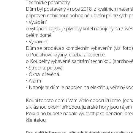
Technické parametry:
Dům byl postavený v roce 2018, z kvalitních materiá
připraven nabídnout pohodlné užívání při nízkých p
• Vytápění:
o vytápění zajišťuje plynový kotel napojený na záv
celém domě.
• Vybavení:
Dům se prodává s kompletním vybavením (viz. foto)
o Podlahové krytiny: dlažba a koberce.
o Koupelny vybavené sanitární technikou (sprchové 
• Střecha: pultová.
• Okna: dřevěná.
• Alarm
• Napojení: dům je napojen na elektřinu, veřejný vo
Koupi tohoto domu Vám vřele doporučujeme. Jedná se
s krásnou okolní přírodou. Jizerské hory jsou rájem p
Pokud ho budete nadále využívat jako penzion, př
klientelou.