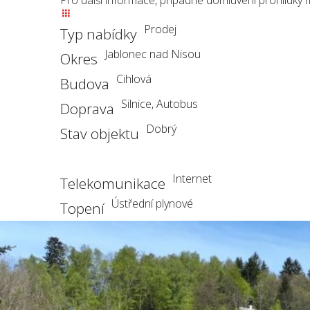
Pro další informace, případně domluvení prohlídky 
Prodej
Typ nabídky
Jablonec nad Nisou
Okres
Cihlová
Budova
Silnice, Autobus
Doprava
Dobrý
Stav objektu
Internet
Telekomunikace
Ústřední plynové
Topení