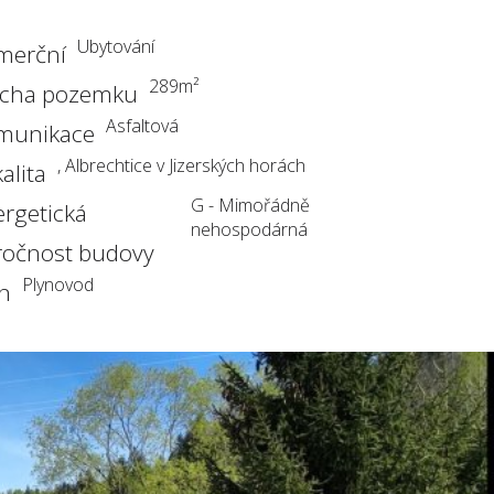
Ubytování
merční
289
m²
ocha pozemku
Asfaltová
munikace
, Albrechtice v Jizerských horách
alita
G - Mimořádně
rgetická
nehospodárná
ročnost budovy
Plynovod
yn