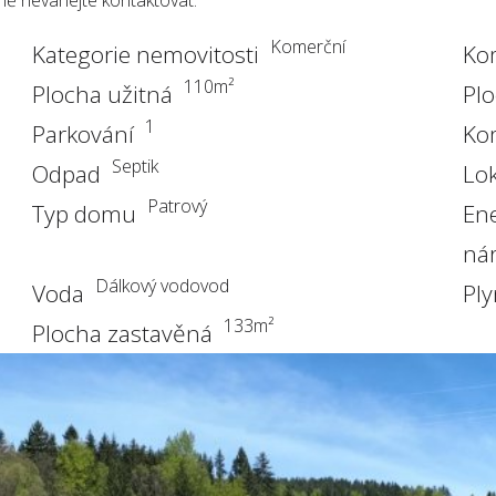
mě neváhejte kontaktovat.
Komerční
Kategorie nemovitosti
Ko
110
m²
Plocha užitná
Pl
1
Parkování
Ko
Septik
Odpad
Lok
Patrový
Typ domu
Ene
ná
Dálkový vodovod
Voda
Pl
133
m²
Plocha zastavěná