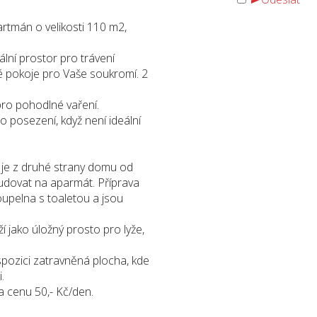
rtmán o velikosti 110 m2,
ální prostor pro trávení
é pokoje pro Vaše soukromí. 2
pro pohodlné vaření.
o posezení, když není ideální
t, je z druhé strany domu od
ebudovat na aparmát. Příprava
oupelna s toaletou a jsou
ží jako úložný prosto pro lyže,
spozici zatravněná plocha, kde
.
a cenu 50,- Kč/den.