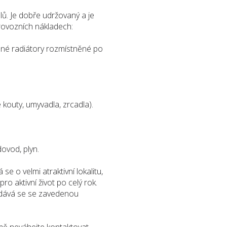
lů. Je dobře udržovaný a je
rovozních nákladech:
ěsné radiátory rozmístněné po
kouty, umyvadla, zrcadla).
dovod, plyn.
 o velmi atraktivní lokalitu,
ro aktivní život po celý rok.
edává se se zavedenou