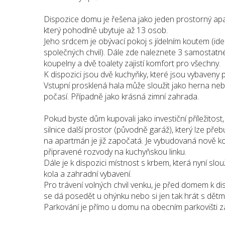
Dispozice domu je řešena jako jeden prostorný apa
který pohodlně ubytuje až 13 osob.
Jeho srdcem je obývací pokoj s jídelním koutem (ide
společných chvil). Dále zde naleznete 3 samostatn
koupelny a dvě toalety zajistí komfort pro všechny.
K dispozici jsou dvě kuchyňky, které jsou vybaveny 
Vstupní prosklená hala může sloužit jako herna neb
počasí. Případně jako krásná zimní zahrada.
Pokud byste dům kupovali jako investiční příležitos
silnice další prostor (původně garáž), který lze př
na apartmán je již započatá. Je vybudovaná nově k
připravené rozvody na kuchyňskou linku.
Dále je k dispozici místnost s krbem, která nyní slou
kola a zahradní vybavení.
Pro trávení volných chvil venku, je před domem k di
se dá posedět u ohýnku nebo si jen tak hrát s dětmi
Parkování je přímo u domu na obecním parkovišti z