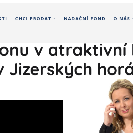
STI
CHCI PRODAT
NADAČNÍ FOND
O NÁS
onu v atraktivní l
v Jizerských hor