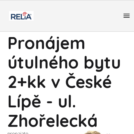
Pronájem
útulného bytu
2+kk v České
Lípě - ul.
Zhořelecká
pronajato