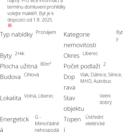
nájmy. Pro více informací a
termínu domluvení prohlídky
volejte makléři. Byt je k
dispozici od 1.8. 2025.
Pronájem
Byt
Typ nabídky
Kategorie
y
nemovitosti
2+kk
Liberec
Byty
Okres
80
m²
2
Plocha užitná
Počet podlaží
Cihlová
Vlak, Dálnice, Silnice,
Budova
Dop
MHD, Autobus
rava
Volná, Liberec
Velmi
Lokalita
Stav
dobrý
objektu
G -
Ústřední
Energetick
Topen
Mimořádně
elektrické
á
í
nehospodá