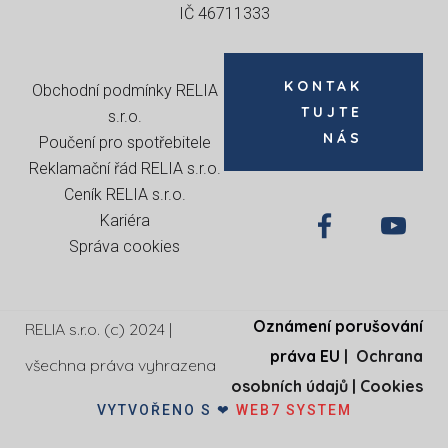
IČ 46711333
KONTAK
Obchodní podmínky RELIA
TUJTE
s.r.o
.
NÁS
Poučení pro spotřebitele
Reklamační řád RELIA s.r.o.
Ceník RELIA s.r.o.
Kariéra
Správa cookies
Oznámení porušování
RELIA s.r.o. (c) 2024 |
práva EU
|
Ochrana
všechna práva vyhrazena
osobních údajů
|
Cookies
VYTVOŘENO S ❤
WEB7 SYSTEM