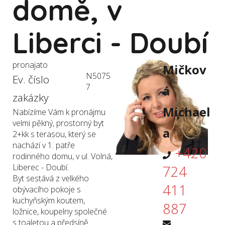
domě, v
Liberci - Doubí
pronajato
Mičkov
N5075
Ev. číslo
7
á
zakázky
Michael
Nabízíme Vám k pronájmu
velmi pěkný, prostorný byt
a
2+kk s terasou, který se
nachází v 1. patře
+420
rodinného domu, v ul. Volná,
Liberec - Doubí.
724
Byt sestává z velkého
411
obývacího pokoje s
kuchyňským koutem,
887
ložnice, koupelny společné
s toaletou a předsíně.