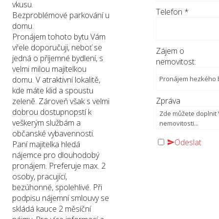
vkusu.
Telefon
*
Bezproblémové parkování u
domu.
Pronájem tohoto bytu Vám
vřele doporučuji, neboť se
Zájem o
jedná o příjemné bydlení, s
nemovitost:
velmi milou majitelkou
domu. V atraktivní lokalitě,
kde máte klid a spoustu
Zpráva
zeleně. Zároveň však s velmi
dobrou dostupnopstí k
veškerým službám a
občanské vybavennosti.
Odeslat
Paní majitelka hledá
nájemce pro dlouhodobý
pronájem. Preferuje max. 2
osoby, pracující,
bezúhonné, spolehlivé. Při
podpisu nájemní smlouvy se
skládá kauce 2 měsíční