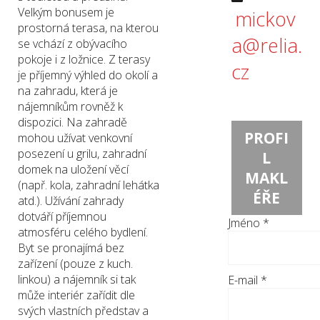
Velkým bonusem je
mickov
prostorná terasa, na kterou
a@relia.
se vchází z obývacího
pokoje i z ložnice. Z terasy
cz
je příjemný výhled do okolí a
na zahradu, která je
nájemníkům rovněž k
dispozici. Na zahradě
PROFI
mohou užívat venkovní
posezení u grilu, zahradní
L
domek na uložení věcí
MAKL
(např. kola, zahradní lehátka
ÉŘE
atd.). Užívání zahrady
dotváří příjemnou
Jméno
*
atmosféru celého bydlení.
Byt se pronajímá bez
zařízení (pouze z kuch.
linkou) a nájemník si tak
E-mail
*
může interiér zařídit dle
svých vlastních představ a