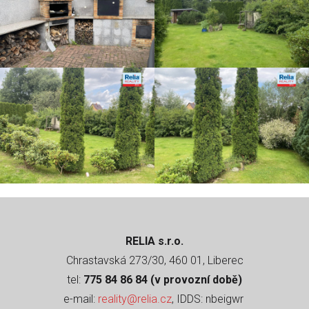
RELIA s.r.o.
Chrastavská 273/30, 460 01, Liberec
tel:
775 84 86 84 (v provozní době)
e-mail:
reality@relia.cz
, IDDS: nbeigwr