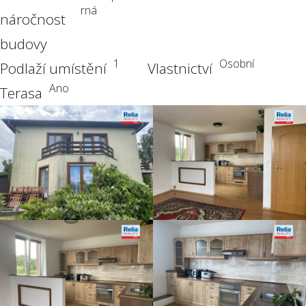
rná
náročnost
budovy
1
Osobní
Podlaží umístění
Vlastnictví
Ano
Terasa