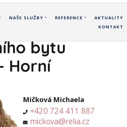
NAŠE SLUŽBY
REFERENCE
AKTUALITY
KONTAKT
ího bytu
- Horní
Mičková Michaela
+420 724 411 887
mickova@relia.cz