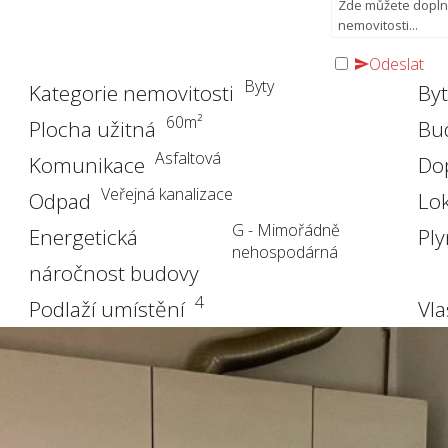
Odeslat
Byty
Kategorie nemovitosti
By
60
m²
Plocha užitná
Bu
Asfaltová
Komunikace
Do
Veřejná kanalizace
Odpad
Lok
G - Mimořádně
Energetická
Pl
nehospodárná
náročnost budovy
4
Podlaží umístění
Vla