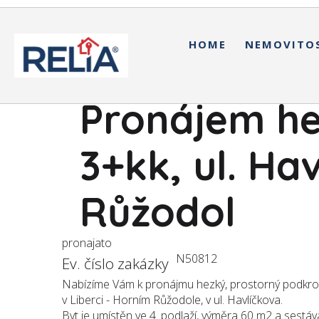
HOME
NEMOVITO
Pronájem he
3+kk, ul. Ha
Růžodol
pronajato
N50812
Ev. číslo zakázky
Nabízíme Vám k pronájmu hezký, prostorný podkrovn
v Liberci - Horním Růžodole, v ul. Havlíčkova.
Byt je umístěn ve 4. podlaží, výměra 60 m2 a sestáv