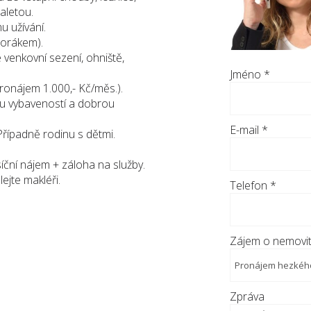
aletou.
u užívání.
porákem).
 venkovní sezení, ohniště,
Jméno
*
ronájem 1.000,- Kč/měs.).
ou vybaveností a dobrou
E-mail
*
Případně rodinu s dětmi.
ční nájem + záloha na služby.
ejte makléři.
Telefon
*
Zájem o nemovit
Zpráva