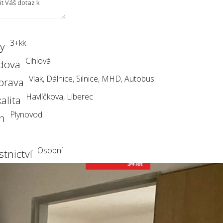
3+kk
ty
Cihlová
dova
Vlak, Dálnice, Silnice, MHD, Autobus
prava
Havlíčkova, Liberec
alita
Plynovod
yn
Osobní
stnictví