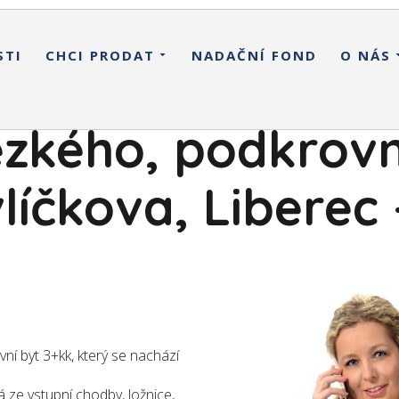
STI
CHCI PRODAT
NADAČNÍ FOND
O NÁS
zkého, podkrovn
vlíčkova, Liberec 
í byt 3+kk, který se nachází
á ze vstupní chodby, ložnice,