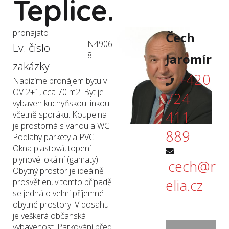
Teplice.
pronajato
Čech
N4906
Ev. číslo
8
Jaromír
zakázky
+420
Nabízíme pronájem bytu v
OV 2+1, cca 70 m2. Byt je
724
vybaven kuchyňskou linkou
411
včetně sporáku. Koupelna
je prostorná s vanou a WC.
889
Podlahy parkety a PVC.
Okna plastová, topení
plynové lokální (gamaty).
cech@r
Obytný prostor je ideálně
elia.cz
prosvětlen, v tomto případě
se jedná o velmi příjemné
obytné prostory. V dosahu
je veškerá občanská
vybavenost. Parkování před