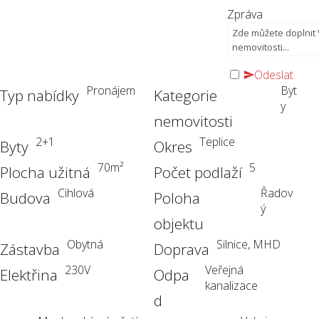
Zpráva
Odeslat
Pronájem
Byt
Typ nabídky
Kategorie
y
nemovitosti
2+1
Teplice
Byty
Okres
70
m²
5
Plocha užitná
Počet podlaží
Cihlová
Řadov
Budova
Poloha
ý
objektu
Obytná
Silnice, MHD
Zástavba
Doprava
230V
Veřejná
Elektřina
Odpa
kanalizace
d