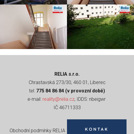
RELIA s.r.o.
Chrastavská 273/30, 460 01, Liberec
tel:
775 84 86 84 (v provozní době)
e-mail:
reality@relia.cz
, IDDS: nbeigwr
IČ 46711333
KONTAK
Obchodní podmínky RELIA