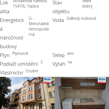
Moskevské náměstí
Velmi
Lok
Stav
1547/6, Teplice
dobrý
alita
objektu
G -
Dálkový vodovod
Energetick
Voda
Mimořádně
á
nehospodá
rná
náročnost
budovy
Plynovod
ano
Plyn
Sklep
3
ne
Podlaží umístění
Výtah
Osobní
Vlastnictví