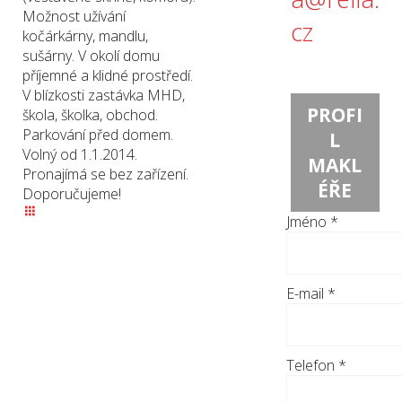
Možnost užívání
cz
kočárkárny, mandlu,
sušárny. V okolí domu
příjemné a klidné prostředí.
V blízkosti zastávka MHD,
PROFI
škola, školka, obchod.
Parkování před domem.
L
Volný od 1.1.2014.
MAKL
Pronajímá se bez zařízení.
ÉŘE
Doporučujeme!
Jméno
*
E-mail
*
Telefon
*