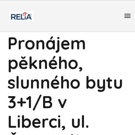
Pronájem
pěkného,
slunného bytu
3+1/B v
Liberci, ul.