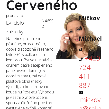
Červeného
pronajato
Mičkov
N4655
Ev. číslo
2
á
zakázky
Michael
Nabízíme pronájem
pěkného, prostorného,
a
dobře dispozičně řešeného
bytu 3+1 s balkónem a
+420
komorou. Byt se nachází ve
druhém patře zatepleného
724
panelového domu. Je v
411
dobrém stavu, má nová
plastová okna (hezký
887
výhled), zrekonstruovanou
koupelnu i toaletu. Výhodou
je vlastní plynové topení,
mickov
spousta úložného prostoru
a@relia.
(vestavěné skříně, komora).