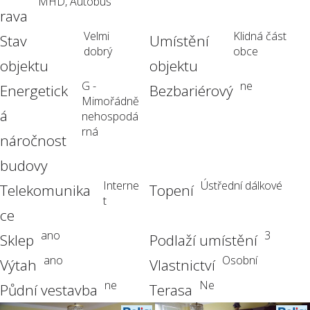
MHD, Autobus
rava
Velmi
Klidná část
Stav
Umístění
dobrý
obce
objektu
objektu
G -
ne
Energetick
Bezbariérový
Mimořádně
á
nehospodá
rná
náročnost
budovy
Interne
Ústřední dálkové
Telekomunika
Topení
t
ce
ano
3
Sklep
Podlaží umístění
ano
Osobní
Výtah
Vlastnictví
ne
Ne
Půdní vestavba
Terasa