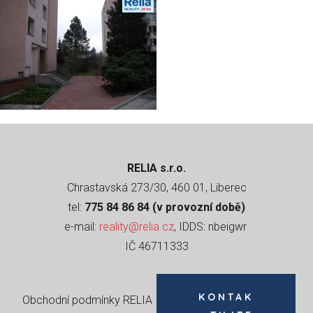
RELIA s.r.o.
Chrastavská 273/30, 460 01, Liberec
tel:
775 84 86 84 (v provozní době)
e-mail:
reality@relia.cz
, IDDS: nbeigwr
IČ 46711333
KONTAK
Obchodní podmínky RELIA