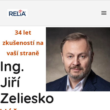
34 let
zkušeností na
vaší straně
Ing.
Jiří
Zeliesko