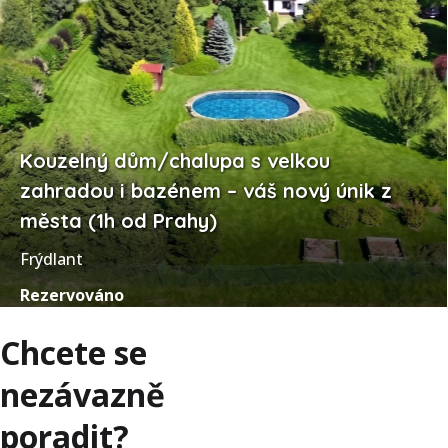
Kouzelný dům/chalupa s velkou
zahradou i bazénem – váš nový únik z
města (1h od Prahy)
Frýdlant
Rezervováno
Chcete se
nezávazně
poradit?