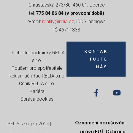
Chrastavská 273/30, 460 01, Liberec
tel:
775 84 86 84 (v provozní době)
e-mail:
reality@relia.cz
, IDDS: nbeigwr
IČ 46711333
KONTAK
Obchodní podmínky RELIA
TUJTE
s.r.o
.
NÁS
Poučení pro spotřebitele
Reklamační řád RELIA s.r.o.
Ceník RELIA s.r.o.
Kariéra
Správa cookies
Oznámení porušování
RELIA s.r.o. (c) 2024 |
práva EU
|
Ochrana