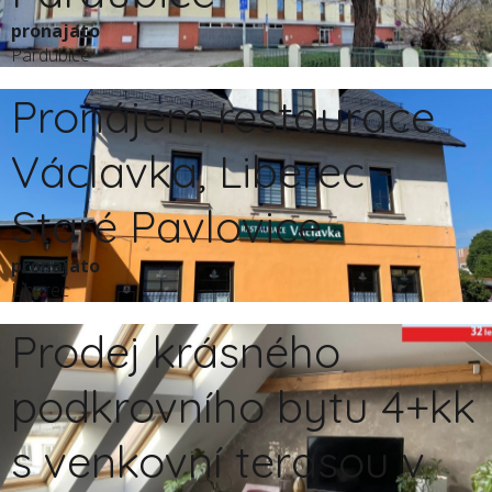
pronajato
Pardubice
Pronájem restaurace
Václavka, Liberec -
Staré Pavlovice
pronajato
Liberec
Prodej krásného
podkrovního bytu 4+kk
s venkovní terasou v