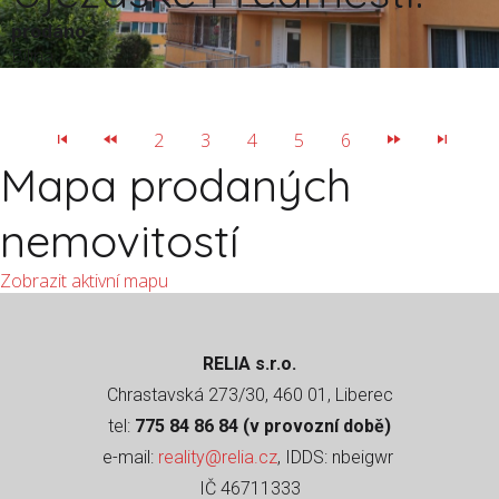
prodáno
Bílina
2
3
4
5
6
Mapa prodaných
nemovitostí
Zobrazit aktivní mapu
RELIA s.r.o.
Chrastavská 273/30, 460 01, Liberec
tel:
775 84 86 84 (v provozní době)
e-mail:
reality@relia.cz
, IDDS: nbeigwr
IČ 46711333