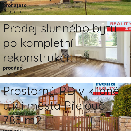
pronajato
Rumburk
Prodej slunného bytu
po kompletní
rekonstrukci
prodáno
Liberec
Prostorný RD v klidné
ulici města Přelouč -
783 m2
prodáno