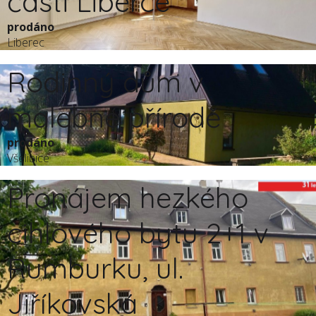
části Liberce
prodáno
Liberec
Rodinný dům v
malebné přírodě
prodáno
Všelibice
Pronájem hezkého
cihlového bytu 2+1 v
Rumburku, ul.
Jiříkovská