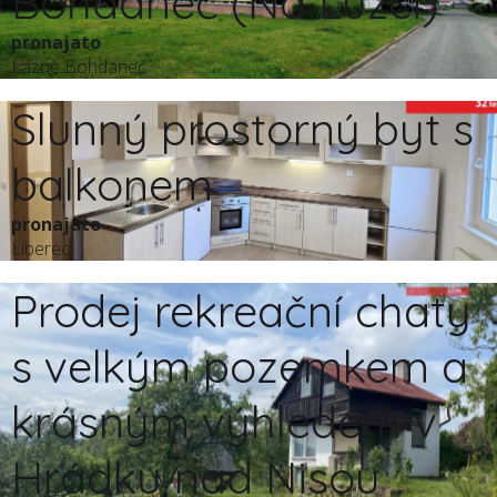
Bohdaneč (Na Lužci)
pronajato
Lázně Bohdaneč
Slunný prostorný byt s
balkonem
pronajato
Liberec
Prodej rekreační chaty
s velkým pozemkem a
krásným výhledem v
Hrádku nad Nisou