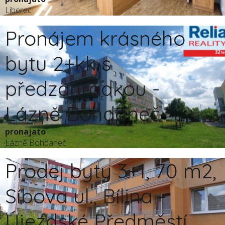
Liberec
Pronájem krásného
bytu 2+kk s
předzahrádkou -
Lázně Bohdaneč
pronajato
Lázně Bohdaneč
Prodej byty 3+1, 70 m2,
Síbova ul., Bílina -
Újezdské Předměstí.