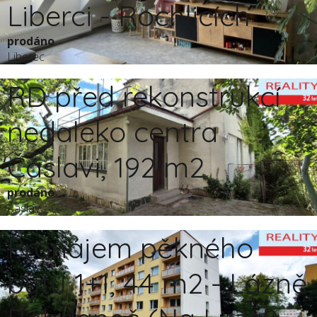
Liberci - Rochlicích
prodáno
Liberec
RD před rekonstrukcí
nedaleko centra
Čáslavi, 192 m2
prodáno
Čáslav
Pronájem pěkného
bytu 1+1, 44 m2 - Lázně