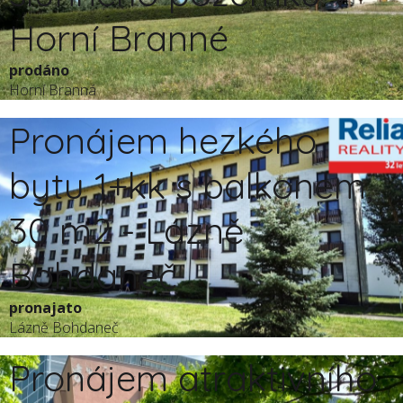
Horní Branné
prodáno
Horní Branná
Pronájem hezkého
bytu 1+kk s balkonem,
30 m2 - Lázně
Bohdaneč
pronajato
Lázně Bohdaneč
Pronájem atraktivního