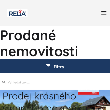
Prodané
nemovitosti
Filtry
Typ nabídky
Kategorie nemovitosti
Prodej krásného
Okres
slunného pozemku v