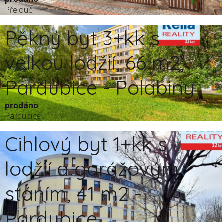
Přelouč
Pěkný byt 3+kk s
velkou lodžií, 66 m2,
Pardubice - Polabiny
prodáno
Pardubice
Cihlový byt 1+kk s
lodžií a garážovým
stáním, 41 m2 -
Pardubice