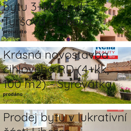
bytu 3+kk/L, ul.
Tyršova - Liberec
pronajato
Liberec
Krásná novostavba
cihlového RD (4+kk,
100 m2) - Syrovátka
prodáno
Syrovátka
Prodej bytu v lukrativní