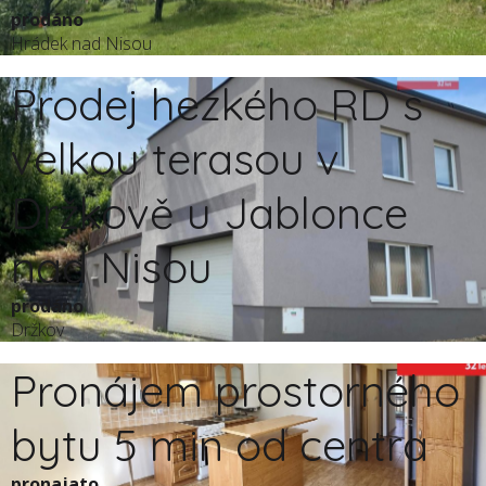
prodáno
Hrádek nad Nisou
Prodej hezkého RD s
velkou terasou v
Držkově u Jablonce
nad Nisou
prodáno
Držkov
Pronájem prostorného
bytu 5 min od centra
pronajato