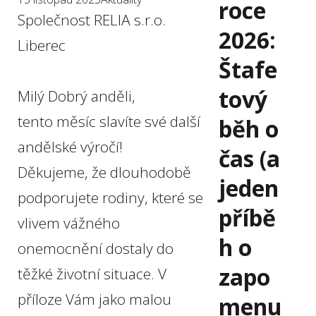
roce
Společnost RELIA s.r.o.
2026:
Liberec
Štafe
tový
Milý Dobrý anděli,
tento měsíc slavíte své další
běh o
andělské výročí!
čas (a
Děkujeme, že dlouhodobě
jeden
podporujete rodiny, které se
příbě
vlivem vážného
h o
onemocnění dostaly do
zapo
těžké životní situace. V
příloze Vám jako malou
menu