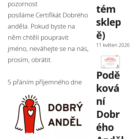
pozornost
tém
posíláme Certifikát Dobrého
sklep
anděla. Pokud byste na
ě)
něm chtěli poupravit
11 květen 2026
jméno, neváhejte se na nás,
prosím, obrátit.
Podě
S přáním příjemného dne
ková
ní
Dobr
ého