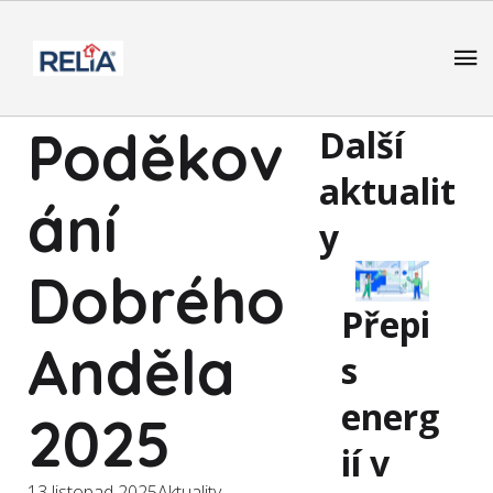
Poděkov
Další
aktualit
ání
y
Dobrého
Přepi
Anděla
s
energ
2025
ií v
13 listopad 2025
Aktuality