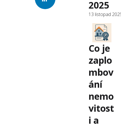
2025
13 listopad 2025
Co je
zaplo
mbov
ání
nemo
vitost
i a