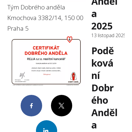
Anděl
Tým Dobrého anděla
a
Kmochova 3382/14, 150 00
2025
Praha 5
13 listopad 2025
Podě
ková
ní
Dobr
ého
Facebook
X
Anděl
a
LinkedIn