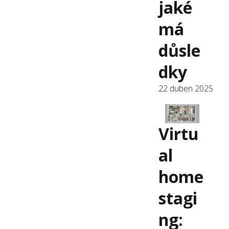
jaké
má
důsle
dky
22 duben 2025
Virtu
al
home
stagi
ng: