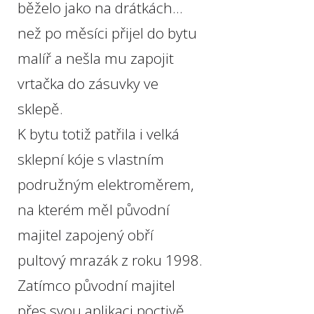
běželo jako na drátkách...
než po měsíci přijel do bytu
malíř a nešla mu zapojit
vrtačka do zásuvky ve
sklepě.
K bytu totiž patřila i velká
sklepní kóje s vlastním
podružným elektroměrem,
na kterém měl původní
majitel zapojený obří
pultový mrazák z roku 1998.
Zatímco původní majitel
přes svou aplikaci poctivě