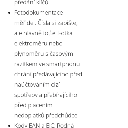
předání klíčů.
Fotodokumentace
měřidel: Čísla si zapište,
ale hlavně foťte. Fotka
elektroměru nebo
plynoměru s časovým
razítkem ve smartphonu
chrání předávajícího před
naúčtováním cizí
spotřeby a přebírajícího
před placením
nedoplatků předchůdce.
Kódy EAN a EIC: Rodná