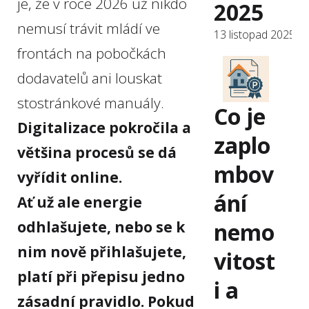
je, že v roce 2026 už nikdo
2025
nemusí trávit mládí ve
13 listopad 2025
frontách na pobočkách
dodavatelů ani louskat
stostránkové manuály.
Co je
Digitalizace pokročila a
zaplo
většina procesů se dá
mbov
vyřídit online.
ání
Ať už ale energie
nemo
odhlašujete, nebo se k
nim nově přihlašujete,
vitost
platí při přepisu jedno
i a
zásadní pravidlo. Pokud