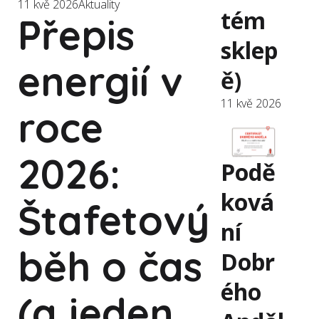
11 kvě 2026
Aktuality
tém
Přepis
sklep
energií v
ě)
11 kvě 2026
roce
2026:
Podě
ková
Štafetový
ní
běh o čas
Dobr
ého
(a jeden