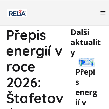
Přepis
Další
aktualit
energií v
y
roce
Přepi
2026:
s
energ
Štafetov
ií v