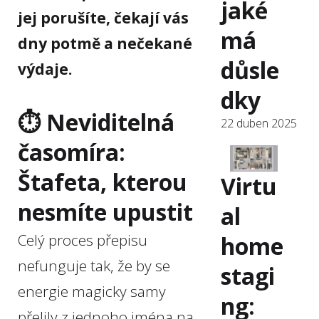
jaké
jej porušíte, čekají vás
má
dny potmě a nečekané
důsle
výdaje.
dky
⏱️ Neviditelná
22 duben 2025
časomíra:
Štafeta, kterou
Virtu
nesmíte upustit
al
Celý proces přepisu
home
nefunguje tak, že by se
stagi
energie magicky samy
ng:
přelily z jednoho jména na