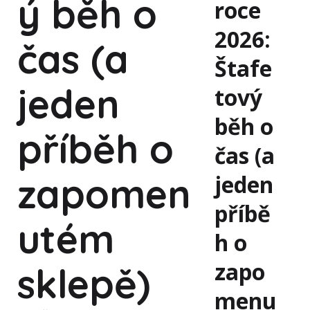
ý běh o
roce
2026:
čas (a
Štafe
jeden
tový
běh o
příběh o
čas (a
jeden
zapomen
příbě
utém
h o
zapo
sklepě)
menu