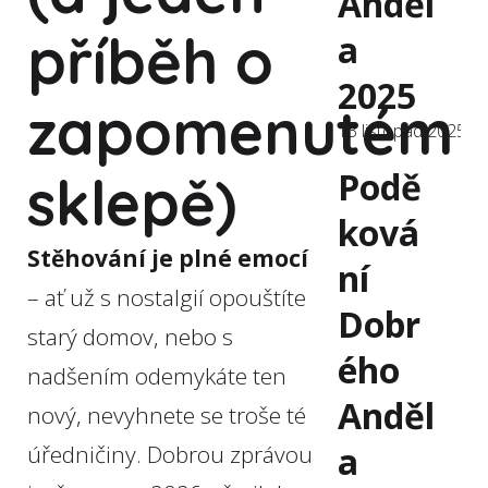
Anděl
příběh o
a
2025
zapomenutém
13 listopad 2025
Podě
sklepě)
ková
Stěhování je plné emocí
ní
– ať už s nostalgií opouštíte
Dobr
starý domov, nebo s
ého
nadšením odemykáte ten
Anděl
nový, nevyhnete se troše té
a
úředničiny. Dobrou zprávou