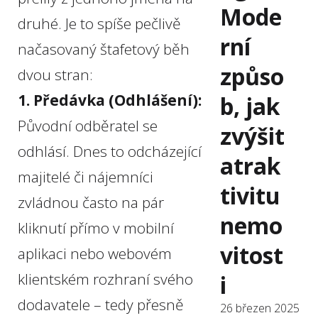
Mode
druhé. Je to spíše pečlivě
rní
načasovaný štafetový běh
způso
dvou stran:
1. Předávka (Odhlášení):
b, jak
Původní odběratel se
zvýšit
odhlásí. Dnes to odcházející
atrak
majitelé či nájemníci
tivitu
zvládnou často na pár
nemo
kliknutí přímo v mobilní
vitost
aplikaci nebo webovém
klientském rozhraní svého
i
dodavatele – tedy přesně
26 březen 2025