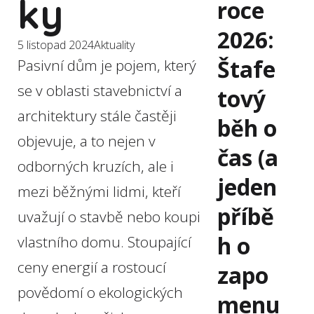
ky
roce
2026:
5 listopad 2024
Aktuality
Štafe
Pasivní dům je pojem, který
se v oblasti stavebnictví a
tový
architektury stále častěji
běh o
objevuje, a to nejen v
čas (a
odborných kruzích, ale i
jeden
mezi běžnými lidmi, kteří
příbě
uvažují o stavbě nebo koupi
h o
vlastního domu. Stoupající
ceny energií a rostoucí
zapo
povědomí o ekologických
menu