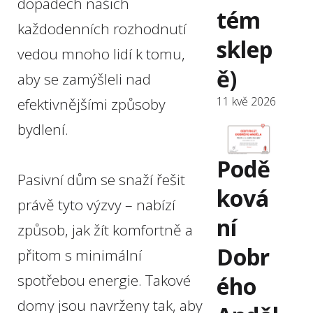
dopadech našich
tém
každodenních rozhodnutí
sklep
vedou mnoho lidí k tomu,
ě)
aby se zamýšleli nad
11 kvě 2026
efektivnějšími způsoby
bydlení.
Podě
Pasivní dům se snaží řešit
ková
právě tyto výzvy – nabízí
ní
způsob, jak žít komfortně a
Dobr
přitom s minimální
spotřebou energie. Takové
ého
domy jsou navrženy tak, aby