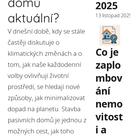
domů
2025
aktuální?
13 listopad 2025
V dnešní době, kdy se stále
častěji diskutuje o
Co je
klimatických změnách a o
zaplo
tom, jak naše každodenní
mbov
volby ovlivňují životní
prostředí, se hledají nové
ání
způsoby, jak minimalizovat
nemo
dopad na planetu. Stavba
vitost
pasivních domů je jednou z
i a
možných cest, jak toho