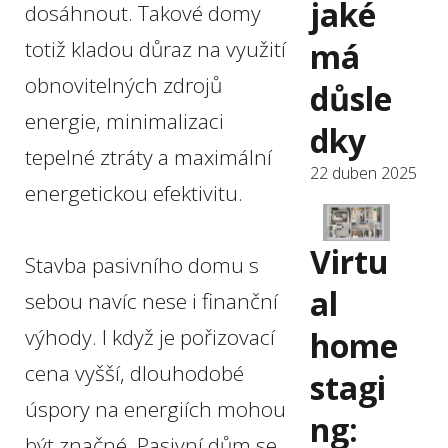
jaké
dosáhnout. Takové domy
má
totiž kladou důraz na využití
obnovitelných zdrojů
důsle
energie, minimalizaci
dky
tepelné ztráty a maximální
22 duben 2025
energetickou efektivitu.
Virtu
Stavba pasivního domu s
al
sebou navíc nese i finanční
výhody. I když je pořizovací
home
cena vyšší, dlouhodobé
stagi
úspory na energiích mohou
ng:
být značné. Pasivní dům se