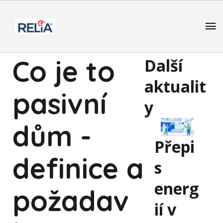
Co je to
Další
aktualit
pasivní
y
dům -
Přepi
definice a
s
energ
požadav
ií v