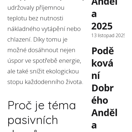
Anděl
udržovaly příjemnou
a
teplotu bez nutnosti
2025
nákladného vytápění nebo
13 listopad 2025
chlazení. Díky tomu je
Podě
možné dosáhnout nejen
úspor ve spotřebě energie,
ková
ale také snížit ekologickou
ní
stopu každodenního života.
Dobr
ého
Proč je téma
Anděl
pasivních
a