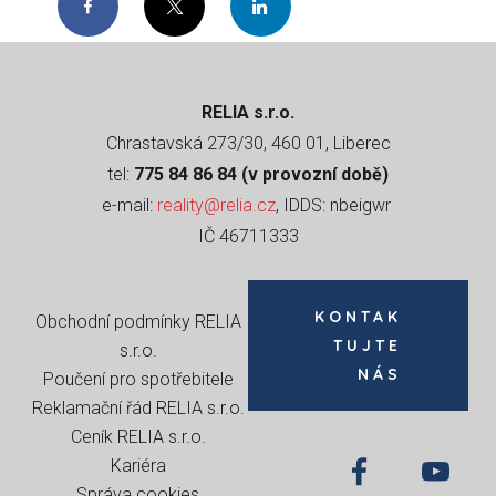
Facebook
Twitter
LinkedIn
RELIA s.r.o.
Chrastavská 273/30, 460 01, Liberec
tel:
775 84 86 84 (v provozní době)
e-mail:
reality@relia.cz
, IDDS: nbeigwr
IČ 46711333
KONTAK
Obchodní podmínky RELIA
TUJTE
s.r.o
.
NÁS
Poučení pro spotřebitele
Reklamační řád RELIA s.r.o.
Ceník RELIA s.r.o.
Kariéra
Správa cookies