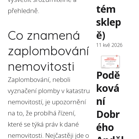
tém
přehledně.
sklep
Co znamená
ě)
11 kvě 2026
zaplombování
nemovitosti
Podě
Zaplombování, neboli
ková
vyznačení plomby v katastru
ní
nemovitostí, je upozornění
Dobr
na to, že probíhá řízení,
které se týká práv k dané
ého
nemovitosti. Nejčastěji jde o