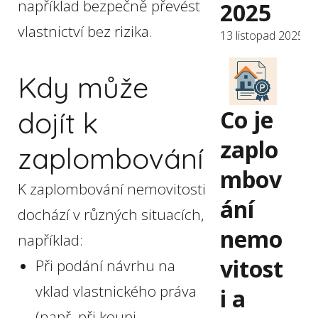
například bezpečně převést
2025
vlastnictví bez rizika.
13 listopad 2025
Kdy může
Co je
dojít k
zaplo
zaplombování
mbov
K zaplombování nemovitosti
ání
dochází v různých situacích,
nemo
například:
vitost
Při podání návrhu na
vklad vlastnického práva
i a
(např. při koupi