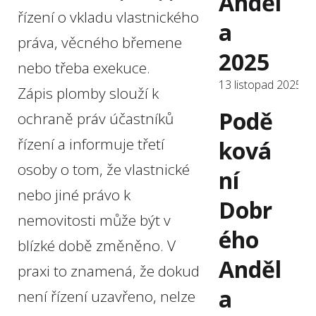
Anděl
řízení o vkladu vlastnického
a
práva, věcného břemene
2025
nebo třeba exekuce.
13 listopad 2025
Zápis plomby slouží k
Podě
ochraně práv účastníků
řízení a informuje třetí
ková
osoby o tom, že vlastnické
ní
nebo jiné právo k
Dobr
nemovitosti může být v
ého
blízké době změněno. V
Anděl
praxi to znamená, že dokud
a
není řízení uzavřeno, nelze