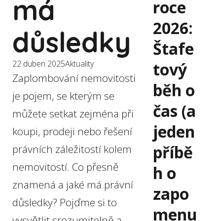
má
roce
2026:
důsledky
Štafe
22 duben 2025
Aktuality
tový
Zaplombování nemovitosti
běh o
je pojem, se kterým se
čas (a
můžete setkat zejména při
jeden
koupi, prodeji nebo řešení
příbě
právních záležitostí kolem
nemovitostí. Co přesně
h o
znamená a jaké má právní
zapo
důsledky? Pojďme si to
menu
vysvětlit srozumitelně a