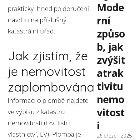
Mode
prakticky ihned po doručení
rní
návrhu na příslušný
katastrální úřad.
způso
b, jak
Jak zjistím, že
zvýšit
je nemovitost
atrak
zaplombována
tivitu
nemo
Informaci o plombě najdete
vitost
ve výpisu z katastru
nemovitostí (tzv. listu
i
vlastnictví, LV). Plomba je
26 březen 2025