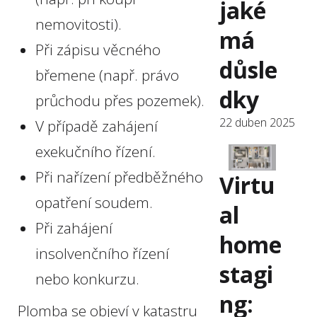
jaké
nemovitosti).
má
Při zápisu věcného
důsle
břemene (např. právo
dky
průchodu přes pozemek).
22 duben 2025
V případě zahájení
exekučního řízení.
Při nařízení předběžného
Virtu
opatření soudem.
al
Při zahájení
home
insolvenčního řízení
stagi
nebo konkurzu.
ng:
Plomba se objeví v katastru