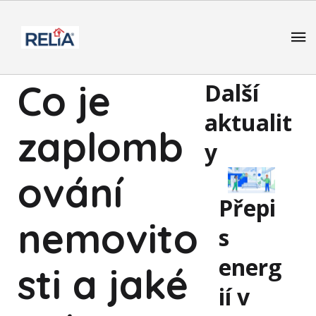
Co je
Další
aktualit
zaplomb
y
ování
Přepi
nemovito
s
energ
sti a jaké
ií v