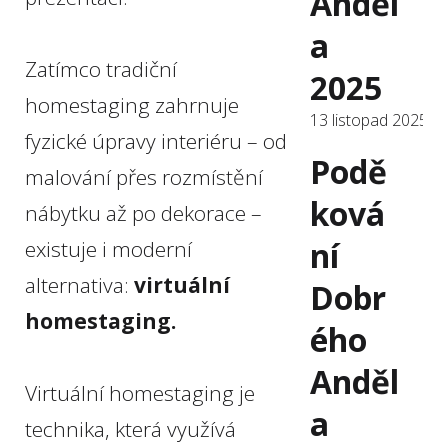
Anděl
a
Zatímco tradiční
2025
homestaging zahrnuje
13 listopad 2025
fyzické úpravy interiéru – od
Podě
malování přes rozmístění
ková
nábytku až po dekorace –
ní
existuje i moderní
alternativa:
virtuální
Dobr
homestaging.
ého
Anděl
Virtuální homestaging je
a
technika, která využívá