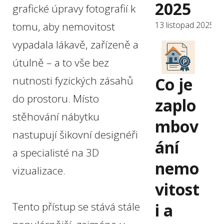
2025
grafické úpravy fotografií k
tomu, aby nemovitost
13 listopad 2025
vypadala lákavě, zařízeně a
útulně – a to vše bez
Co je
nutnosti fyzických zásahů
do prostoru. Místo
zaplo
stěhování nábytku
mbov
nastupují šikovní designéři
ání
a specialisté na 3D
nemo
vizualizace.
vitost
i a
Tento přístup se stává stále