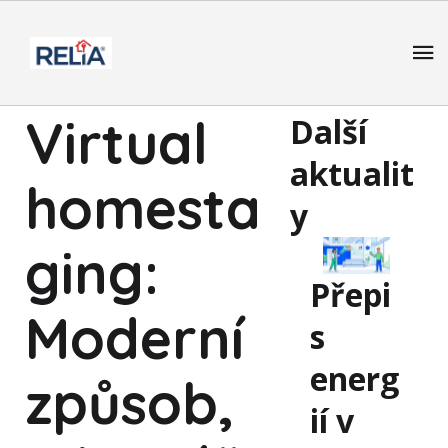
Virtual
Další
aktualit
homesta
y
ging:
Přepi
Moderní
s
energ
způsob,
ií v