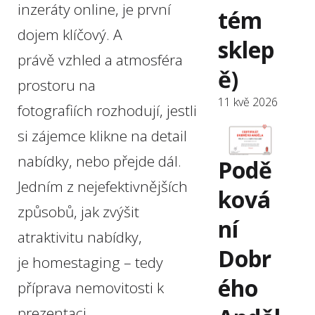
inzeráty online, je první
tém
dojem klíčový. A
sklep
právě vzhled a atmosféra
ě)
prostoru na
11 kvě 2026
fotografiích rozhodují, jestli
si zájemce klikne na detail
nabídky, nebo přejde dál.
Podě
Jedním z nejefektivnějších
ková
způsobů, jak zvýšit
ní
atraktivitu nabídky,
Dobr
je homestaging – tedy
ého
příprava nemovitosti k
prezentaci.