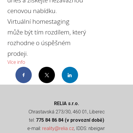
dnes a získejte nezávaznou
cenovou nabídku.
Virtuální homestaging
může být tím rozdílem, který
rozhodne o úspěšném
prodeji.
Více info
Facebook
Twitter
LinkedIn
RELIA s.r.o.
Chrastavská 273/30, 460 01, Liberec
tel:
775 84 86 84 (v provozní době)
e-mail:
reality@relia.cz
, IDDS: nbeigwr