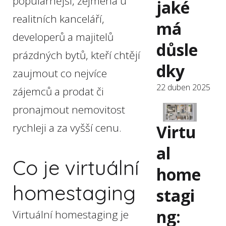
populárnější, zejména u
jaké
realitních kanceláří,
má
developerů a majitelů
důsle
prázdných bytů, kteří chtějí
dky
zaujmout co nejvíce
22 duben 2025
zájemců a prodat či
pronajmout nemovitost
rychleji a za vyšší cenu.
Virtu
al
Co je virtuální
home
homestaging
stagi
ng:
Virtuální homestaging je