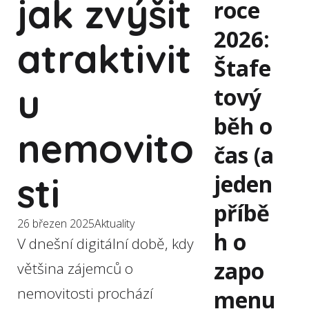
jak zvýšit
roce
2026:
atraktivit
Štafe
u
tový
běh o
nemovito
čas (a
jeden
sti
příbě
26 březen 2025
Aktuality
h o
V dnešní digitální době, kdy
zapo
většina zájemců o
nemovitosti prochází
menu