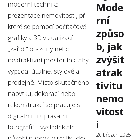
moderní technika
Mode
prezentace nemovitosti, při
rní
které se pomocí počítačové
způso
grafiky a 3D vizualizací
b, jak
„zařídí“ prázdný nebo
zvýšit
neatraktivní prostor tak, aby
atrak
vypadal útulně, stylově a
prodejně. Místo skutečného
tivitu
nábytku, dekorací nebo
nemo
rekonstrukcí se pracuje s
vitost
digitálními úpravami
i
fotografií – výsledek ale
26 březen 2025
působí naprosto realisticky.