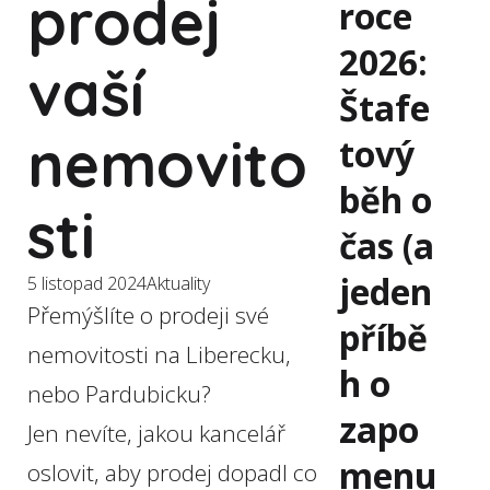
prodej
roce
2026:
vaší
Štafe
nemovito
tový
běh o
sti
čas (a
jeden
5 listopad 2024
Aktuality
Přemýšlíte o prodeji své
příbě
nemovitosti na Liberecku,
h o
nebo Pardubicku?
zapo
Jen nevíte, jakou kancelář
menu
oslovit, aby prodej dopadl co