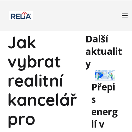
Jak
Další
aktualit
vybrat
y
realitní
Přepi
kancelář
s
energ
pro
ií v