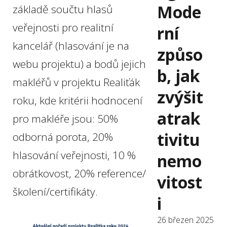
Mode
základě součtu hlasů
veřejnosti pro realitní
rní
kancelář (hlasování je na
způso
webu projektu) a bodů jejich
b, jak
makléřů v projektu Realiťák
zvýšit
roku, kde k​​​​ritérii hodnocení
atrak
pro makléře jsou: 50%
tivitu
odborná porota, 20%
hlasování veřejnosti, 10 %
nemo
obrátkovost, 20% reference/
vitost
školení/certifikáty.
i
26 březen 2025