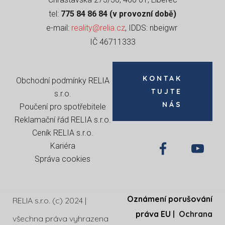
tel:
775 84 86 84 (v provozní době)
e-mail:
reality@relia.cz
, IDDS: nbeigwr
IČ 46711333
KONTAK
Obchodní podmínky RELIA
TUJTE
s.r.o
.
NÁS
Poučení pro spotřebitele
Reklamační řád RELIA s.r.o.
Ceník RELIA s.r.o.
Kariéra
Správa cookies
Oznámení porušování
RELIA s.r.o. (c) 2024 |
práva EU
|
Ochrana
všechna práva vyhrazena