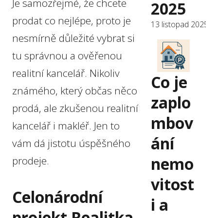
Je samozřejmé, že chcete
2025
prodat co nejlépe, proto je
13 listopad 2025
nesmírně důležité vybrat si
tu správnou a ověřenou
realitní kancelář. Nikoliv
Co je
známého, který občas něco
zaplo
prodá, ale zkušenou realitní
mbov
kancelář i makléř. Jen to
ání
vám dá jistotu úspěšného
nemo
prodeje.
vitost
Celonárodní
i a
projekt Realitka