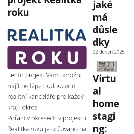
jaké
roku
má
důsle
dky
22 duben 2025
Tento projekt Vám umožní
Virtu
najít nejlépe hodnocené
al
realitní kanceláře pro každý
home
kraj i okres.
stagi
Pořadí v okresech v projektu
ng:
Realitka roku je určováno na