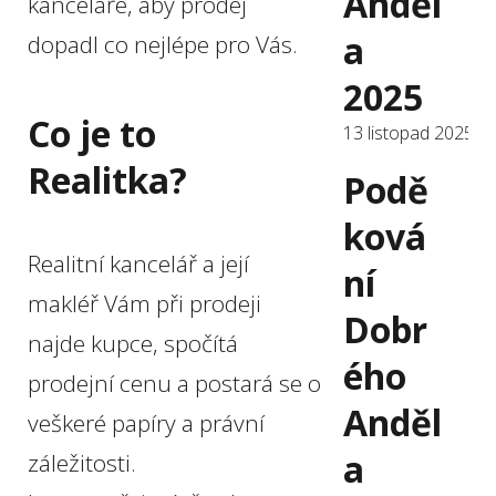
Anděl
kanceláře, aby prodej
a
dopadl co nejlépe pro Vás.
2025
Co je to
13 listopad 2025
Realitka?
Podě
ková
Realitní kancelář a její
ní
makléř Vám při prodeji
Dobr
najde kupce, spočítá
ého
prodejní cenu a postará se o
Anděl
veškeré papíry a právní
a
záležitosti.