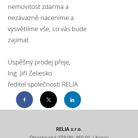
nemovitost zdarma a
nezávazně naceníme a
vysvětlíme vše, co vás bude
zajímat.
Úspěšný prodej přeje,
Ing. Jiří Zeliesko
ředitel společnosti RELIA
Facebook
Twitter
LinkedIn
RELIA s.r.o.
Chrastavská 273/30, 460 01, Liberec