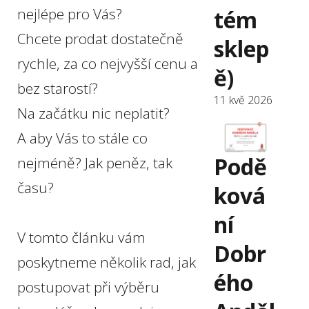
nejlépe pro Vás?
tém
Chcete prodat dostatečně
sklep
rychle, za co nejvyšší cenu a
ě)
bez starostí?
11 kvě 2026
Na začátku nic neplatit?
A aby Vás to stále co
Podě
nejméně? Jak peněz, tak
času?
ková
ní
V tomto článku vám
Dobr
poskytneme několik rad, jak
ého
postupovat při výběru