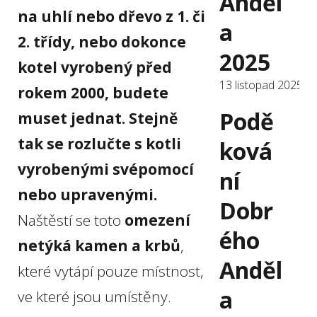
Anděl
na uhlí nebo dřevo z 1. či
a
2. třídy, nebo dokonce
2025
kotel vyrobený před
13 listopad 2025
rokem 2000, budete
Podě
muset jednat. Stejně
tak se rozlučte s kotli
ková
vyrobenými svépomocí
ní
nebo upravenými.
Dobr
Naštěstí se toto
omezení
ého
netýká kamen a krbů
,
Anděl
které vytápí pouze místnost,
a
ve které jsou umístěny.