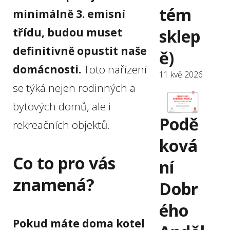
tém
minimálně 3. emisní
sklep
třídu, budou muset
definitivně opustit naše
ě)
domácnosti.
Toto nařízení
11 kvě 2026
se týká nejen rodinných a
bytových domů, ale i
Podě
rekreačních objektů.
ková
Co to pro vás
ní
znamená?
Dobr
ého
Pokud máte doma kotel