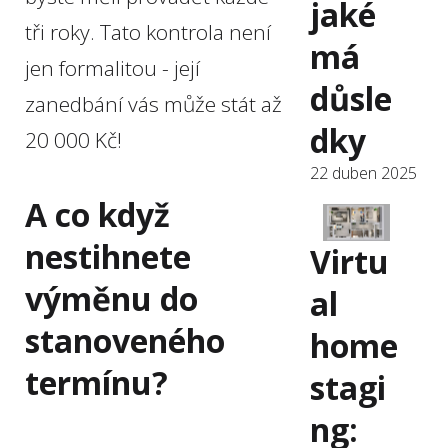
jaké
tři roky. Tato kontrola není
má
jen formalitou - její
důsle
zanedbání vás může stát až
dky
20 000 Kč!
22 duben 2025
A co když
nestihnete
Virtu
výměnu do
al
stanoveného
home
termínu?
stagi
ng: