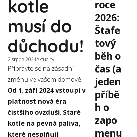
kotle
roce
2026:
musí do
Štafe
důchodu!
tový
běh o
2 srpen 2024
Aktuality
čas (a
Připravte se na zásadní
jeden
změnu ve vašem domově.
Od 1. září 2024 vstoupí v
příbě
platnost nová éra
h o
čistšího ovzduší. Staré
zapo
kotle na pevná paliva,
menu
které nesplňují