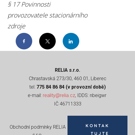
§ 17 Povinnosti
provozovatele stacionárního
zdroje
Facebook
Twitter
LinkedIn
RELIA s.r.o.
Chrastavská 273/30, 460 01, Liberec
tel:
775 84 86 84 (v provozní době)
e-mail:
reality@relia.cz
, IDDS: nbeigwr
IČ 46711333
KONTAK
Obchodní podmínky RELIA
TUJTE
s.r.o
.