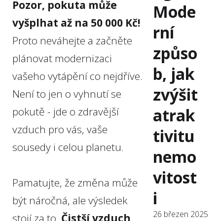
Pozor, pokuta může
Mode
vyšplhat až na 50 000 Kč!
rní
Proto neváhejte a začněte
způso
plánovat modernizaci
b, jak
vašeho vytápění co nejdříve.
zvýšit
Není to jen o vyhnutí se
atrak
pokutě - jde o zdravější
vzduch pro vás, vaše
tivitu
sousedy i celou planetu.
nemo
vitost
Pamatujte, že změna může
i
být náročná, ale výsledek
26 březen 2025
stojí za to.
Čistší vzduch,