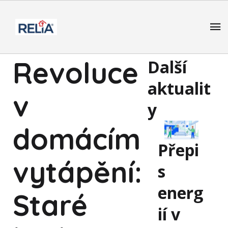
Revoluce
Další
aktualit
v
y
domácím
Přepi
vytápění:
s
energ
Staré
ií v