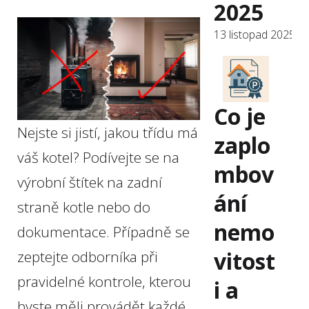
2025
13 listopad 2025
Co je
Nejste si jistí, jakou třídu má
zaplo
váš kotel? Podívejte se na
mbov
výrobní štítek na zadní
ání
straně kotle nebo do
nemo
dokumentace. Případně se
vitost
zeptejte odborníka při
pravidelné kontrole, kterou
i a
byste měli provádět každé