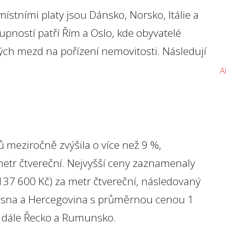
stními platy jsou Dánsko, Norsko, Itálie a
pností patří Řím a Oslo, kde obyvatelé
ch mezd na pořízení nemovitosti. Následují
A
meziročně zvýšila o více než 9 %,
metr čtvereční. Nejvyšší ceny zaznamenaly
37 600 Kč) za metr čtvereční, následovaný
Bosna a Hercegovina s průměrnou cenou 1
, dále Řecko a Rumunsko.