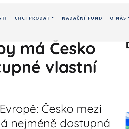
STI
CHCI PRODAT
NADAČNÍ FOND
O NÁS
opy má Česko
upné vlastní
 Evropě: Česko mezi
uhá nejméně dostupná