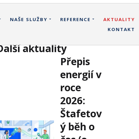
NAŠE SLUŽBY
REFERENCE
AKTUALITY
KONTAKT
Další aktuality
Přepis
energií v
roce
2026:
Štafetov
ý běh o