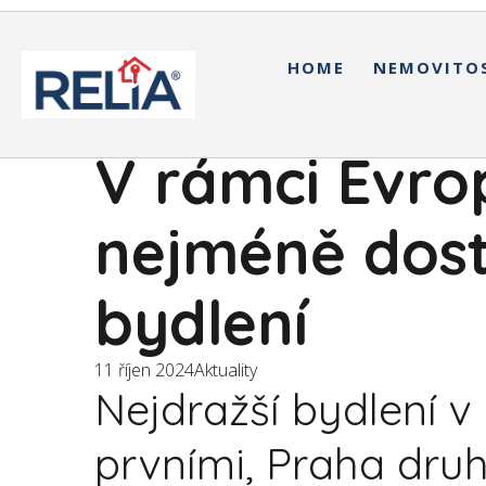
HOME
NEMOVITO
V rámci Evr
nejméně dost
bydlení
11 říjen 2024
Aktuality
Nejdražší bydlení v
prvními, Praha dr