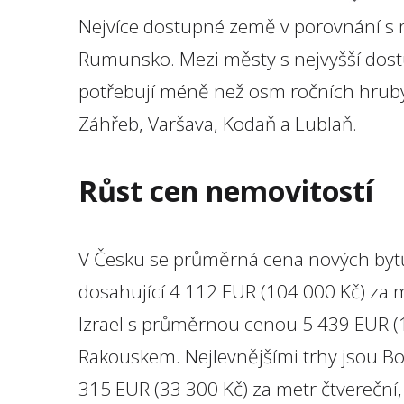
Nejvíce dostupné země v porovnání s mí
Rumunsko. Mezi městy s nejvyšší dostu
potřebují méně než osm ročních hrubý
Záhřeb, Varšava, Kodaň a Lublaň.
Růst cen nemovitostí
V Česku se průměrná cena nových bytů 
dosahující 4 112 EUR (104 000 Kč) za 
Izrael s průměrnou cenou 5 439 EUR (1
Rakouskem. Nejlevnějšími trhy jsou 
315 EUR (33 300 Kč) za metr čtvereční