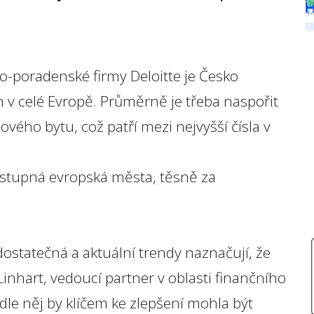
o-poradenské firmy Deloitte je Česko
 celé Evropě. Průměrně je třeba naspořit
ého bytu, což patří mezi nejvyšší čísla v
stupná evropská města, těsně za
ostatečná a aktuální trendy naznačují, že
Linhart, vedoucí partner v oblasti finančního
dle něj by klíčem ke zlepšení mohla být