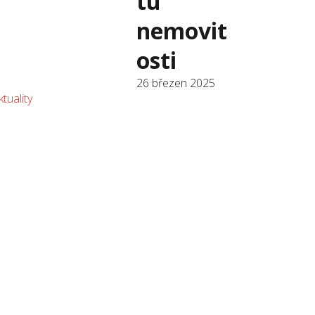
tu
nemovit
osti
26 březen 2025
ktuality