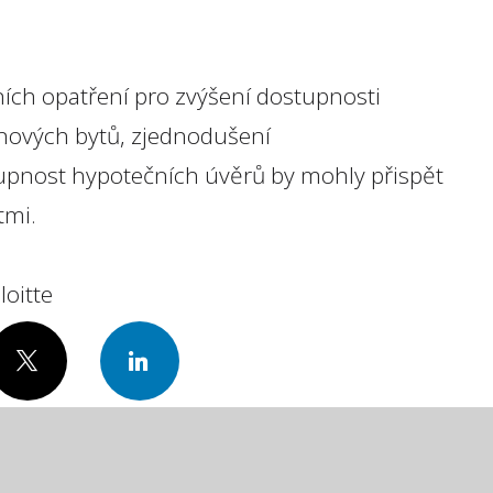
ích opatření pro zvýšení dostupnosti
 nových bytů, zjednodušení
tupnost hypotečních úvěrů by mohly přispět
tmi.
loitte
X
LinkedIn