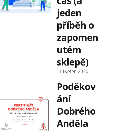
čas (a
jeden
příběh o
zapomen
utém
sklepě)
11 květen 2026
Poděkov
ání
Dobrého
Anděla