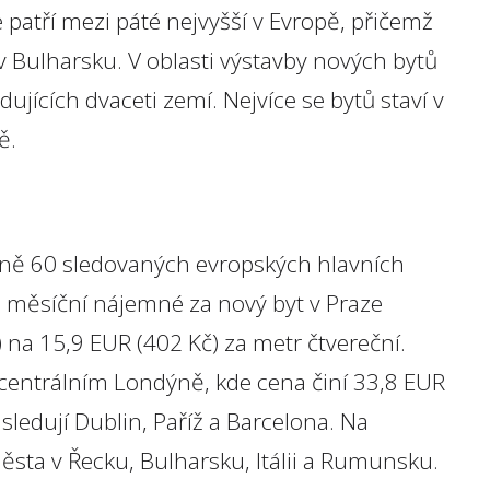
 patří mezi páté nejvyšší v Evropě, přičemž
 v Bulharsku. V oblasti výstavby nových bytů
ujících dvaceti zemí. Nejvíce se bytů staví v
ě.
ižně 60 sledovaných evropských hlavních
měsíční nájemné za nový byt v Praze
 na 15,9 EUR (402 Kč) za metr čtvereční.
 centrálním Londýně, kde cena činí 33,8 EUR
sledují Dublin, Paříž a Barcelona. Na
ěsta v Řecku, Bulharsku, Itálii a Rumunsku.