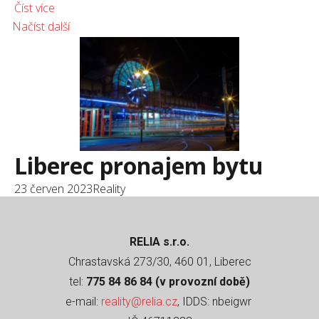
Číst více
Načíst další
Liberec pronajem bytu
23 červen 2023
Reality
RELIA s.r.o.
Chrastavská 273/30, 460 01, Liberec
tel:
775 84 86 84 (v provozní době)
e-mail:
reality@relia.cz
, IDDS: nbeigwr