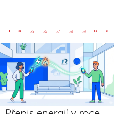
65
66
67
68
69
Přepis energií v roce